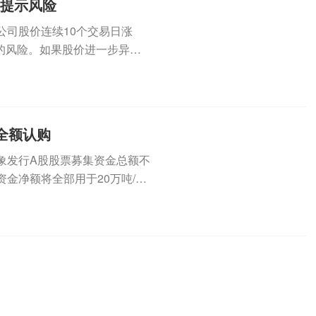
集提示风险
公司股价连续10个交易日涨
的风险。如果股价进一步异常
（3...
全额认购
定对象发行A股股票募集资金总额不
金净额将全部用于20万吨/年