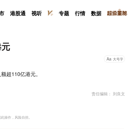
市
港股通
视听
专题
行情
数据
港元
Aa
大号字
额超110亿港元。
责任编辑： 刘良文
据此操作，风险自担。