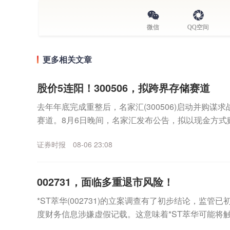
微信
QQ空间
更多相关文章
股价5连阳！300506，拟跨界存储赛道
去年年底完成重整后，名家汇(300506)启动并购谋
赛道。8月6日晚间，名家汇发布公告，拟以现金方式
（以下简称“至誉科技”）不超过26.19%股份，...
证券时报
08-06 23:08
002731，面临多重退市风险！
*ST萃华(002731)的立案调查有了初步结论，监管
度财务信息涉嫌虚假记载。这意味着*ST萃华可能将
外，公司市值也已跌破5亿元上市门槛，市...