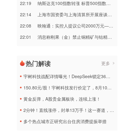
22:19
纳斯达克100指数转涨 标普500指数涨0.2%
22:14
上海市国资委与上海清算所开展座谈交流
22:08
映翰通：实控人提议公司2000万元—3000万元回购股份
22:01
消息称刚果（金）禁止铜精矿与钴精矿出口 上市公司回应
热门解读
更多
宇树科技战配详情曝光！DeepSeek锁定36个月，社保基金多个组合参与
150.80元/股！宇树科技发行价定了，8月10日申购
黄金反弹，A股贵金属板块，连续上涨！
2分钟！直线涨停，封单13万手！这一赛道，集体拉升
多个热点城市正研究出台住房消费提振举措