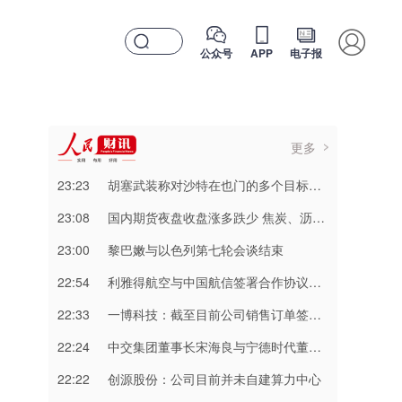
公众号
APP
电子报
更多
23:23
胡塞武装称对沙特在也门的多个目标实施打击
23:08
国内期货夜盘收盘涨多跌少 焦炭、沥青涨超2%
23:00
黎巴嫩与以色列第七轮会谈结束
22:54
利雅得航空与中国航信签署合作协议加强互联互通
22:33
一博科技：截至目前公司销售订单签单金额同比增长超过70%
22:24
中交集团董事长宋海良与宁德时代董事长曾毓群举行会谈
22:22
创源股份：公司目前并未自建算力中心