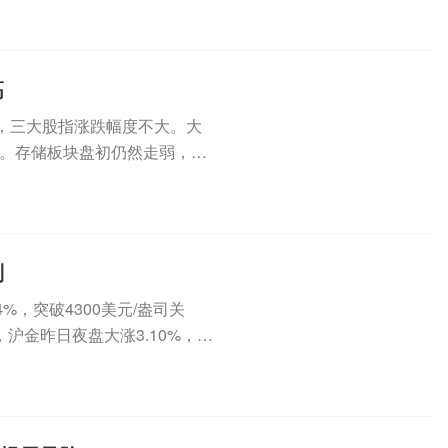
高
，三大股指涨跌幅度不大。大
。存储板块盘初仍然走弱，SK
..
判
，突破4300美元/盎司关
沪金昨日夜盘大涨3.10%，今