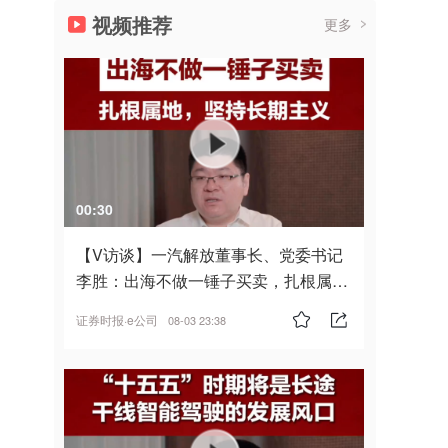
视频推荐
更多
00:30
【V访谈】一汽解放董事长、党委书记
李胜：出海不做一锤子买卖，扎根属
地，坚持长期主义
证券时报·e公司
08-03 23:38