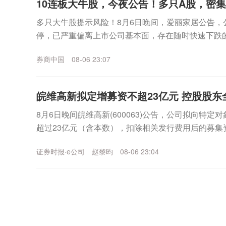
10连板大牛股，今夜公告！多只A股，密
多只大牛股提示风险！8月6日晚间，爱丽家居公告，
停，已严重偏离上市公司基本面，存在随时快速下跌
上涨，公司可能再次申请停牌核查。同日晚间，博杰股份
券商中国
08-06 23:07
皖维高新拟定增募资不超23亿元 控股股东
8月6日晚间皖维高新(600063)公告，公司拟向特
超过23亿元（含本数），扣除相关发行费用后的募集资
乙烯法功能性聚乙烯醇树脂项目、年产30...
证券时报·e公司
赵黎昀
08-06 23:04