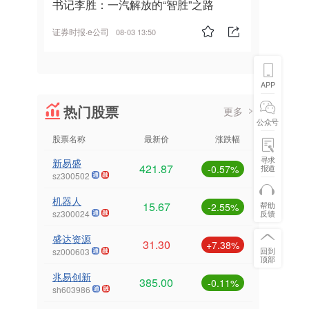
书记李胜：一汽解放的“智胜”之路
证券时报·e公司
08-03 13:50
APP
热门股票
更多
公众号
股票名称
最新价
涨跌幅
寻求
新易盛
421.87
报道
-0.57%
sz300502
机器人
15.67
帮助
-2.55%
反馈
sz300024
盛达资源
31.30
+7.38%
回到
sz000603
顶部
兆易创新
385.00
-0.11%
sh603986