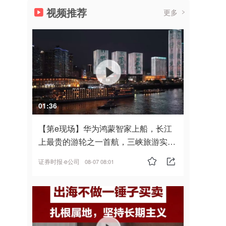
视频推荐
更多
01:36
【第e现场】华为鸿蒙智家上船，长江
上最贵的游轮之一首航，三峡旅游实
现“双旗舰并进”
证券时报·e公司
08-07 08:01