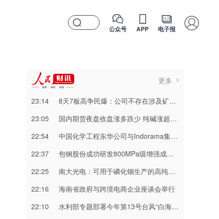
公众号
APP
电子报
更多
23:14
8天7板高争民爆：公司不存在涉及矿山资产注入和重大资产重组的具体计划
23:05
国内期货夜盘收盘涨多跌少 纯碱涨超3%
22:54
中国化学工程东华公司与Indorama集团正式签署安阳清洁制气示范项目EPC合同
22:37
包钢股份成功研发800MPa级增强成形性稀土热轧汽车钢
22:25
南大光电：可用于磷化铟生产的高纯三甲基铟产能目前约为2吨/年
22:16
海南省政府与跨境电商企业座谈会举行
22:10
水利部专题部署今年第13号台风“白海豚” 暴雨洪水防御工作