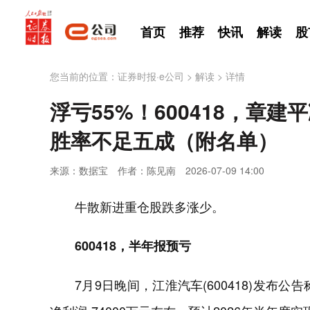
首页
推荐
快讯
解读
股
您当前的位置：
证券时报·e公司
>
解读
>
详情
浮亏55%！600418，章
胜率不足五成（附名单）
来源：数据宝
作者：陈见南
2026-07-09 14:00
牛散新进重仓股跌多涨少。
600418，半年报预亏
7月9日晚间，江淮汽车(600418)发布