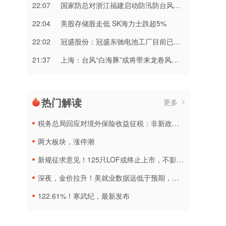
22:07
国家防总对浙江福建启动防汛防台风三级应急响应
22:04
美股存储股走低 SK海力士跌超5%
22:02
冠盛股份：冠盛东驰电池工厂目前已进入全面联机调试工作
21:37
上海：台风“白海豚”或将带来龙卷风等极端影响
热门解读
更多
税务总局回应对境外保险收益征税：非新政策，无需过度解读
两大板块，涨停潮
新规征求意见！125只LOF或终止上市，不影响基金正常投资运作
深夜，金价拉升！美就业数据远低于预期，加息或生变
122.61%！寒武纪，最新发布