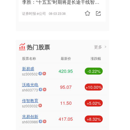
李胜：“十五五”时期将是长途干线智能
驾驶的发展风口
证券时报·e公司
08-03 23:38
热门股票
更多
股票名称
最新价
涨跌幅
新易盛
420.95
-0.22%
sz300502
沃格光电
95.07
+10.00%
sh603773
传智教育
11.50
+5.02%
sz003032
兆易创新
417.05
+8.32%
sh603986