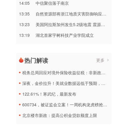
14:05
中信聚信落子南京
13:35
自然资源部将浙江地质灾害防御响应提升至Ⅲ级，对安徽启动Ⅳ级响应
13:23
美国阿拉斯加州发生5.2级地震 震源深度10千米
13:19
湖北首家宇树科技产业学院成立
热门解读
更多
税务总局回应对境外保险收益征税：非新政策，无需过度解读
深夜，金价拉升！美就业数据远低于预期，加息或生变
122.61%！寒武纪，最新发布
600734，被证监会立案！一周机构龙虎榜抢筹名单出炉
北京楼市新政：提高公积金贷款额度上限