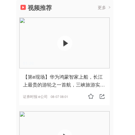
视频推荐
更多
01:36
【第e现场】华为鸿蒙智家上船，长江
上最贵的游轮之一首航，三峡旅游实
现“双旗舰并进”
证券时报·e公司
08-07 08:01