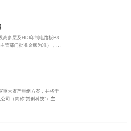
目
建设高多层及HDI印制电路板P3
府主管部门批准金额为准），资
日披露重大资产重组方案，并将于
公司（简称“岚创科技”）主要