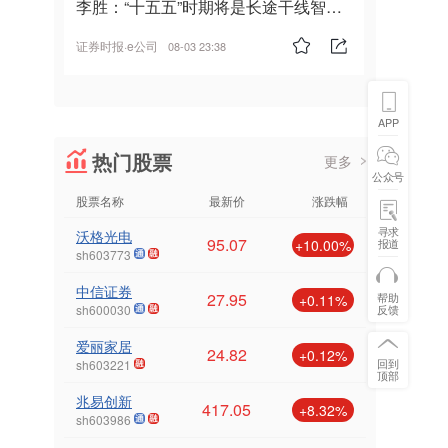
李胜：“十五五”时期将是长途干线智能
驾驶的发展风口
证券时报·e公司
08-03 23:38
APP
热门股票
更多
公众号
股票名称
最新价
涨跌幅
寻求
沃格光电
95.07
报道
+10.00%
sh603773
中信证券
27.95
帮助
+0.11%
反馈
sh600030
爱丽家居
24.82
+0.12%
回到
sh603221
顶部
兆易创新
417.05
+8.32%
sh603986