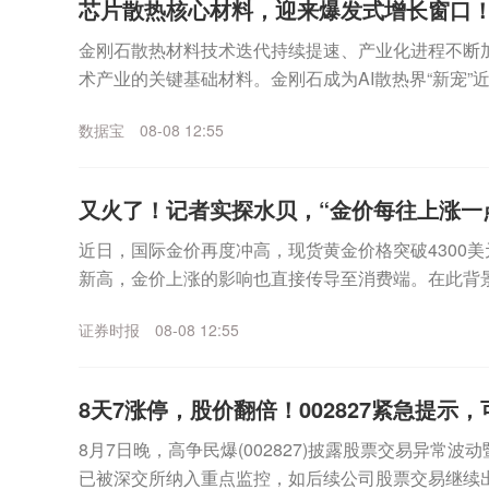
芯片散热核心材料，迎来爆发式增长窗口！
金刚石散热材料技术迭代持续提速、产业化进程不断
术产业的关键基础材料。金刚石成为AI散热界“新宠”
示，今年上半年，经上海钻石交易所出口的合成毛坯钻石
数据宝
08-08 12:55
又火了！记者实探水贝，“金价每往上涨一
近日，国际金价再度冲高，现货黄金价格突破4300美
新高，金价上涨的影响也直接传导至消费端。在此背
的风向标，深圳水贝市场的交易情况如何？证券时报记者
证券时报
08-08 12:55
8天7涨停，股价翻倍！002827紧急提示
8月7日晚，高争民爆(002827)披露股票交易异常
已被深交所纳入重点监控，如后续公司股票交易继续