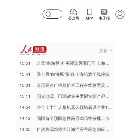
公众号
APP
电子报
更多
15:51
台风“白海豚”外围环流风雨已至 上海浙江局地将有特大暴雨
15:41
受台风“白海豚”影响 上海轮渡全线停航
15:31
京昆高速广绵段扩容工程主线路面贯通过半
15:11
阳光电源：FCC政策主要限制新产品认证 公司目前在美销售的光伏逆变器、储能系统不受影响
14:54
今年上半年人形机器人领域新设企业11.6万户
14:12
我国首个预防急性高原病药物获批上市
14:05
自然资源部将浙江海洋灾害应急响应升级为二级，福建上海海洋灾害应急响应升级为三级