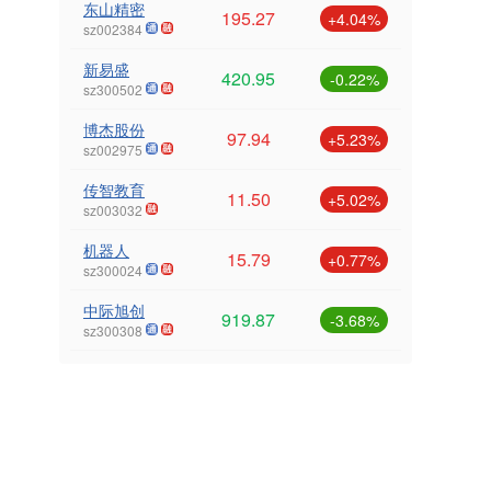
东山精密
195.27
+4.04%
sz002384
新易盛
420.95
-0.22%
sz300502
博杰股份
97.94
+5.23%
sz002975
传智教育
11.50
+5.02%
sz003032
机器人
15.79
+0.77%
sz300024
中际旭创
919.87
-3.68%
sz300308