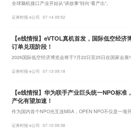
全球脑机接口产业开始从“讲故事”转向“看产出”。
证券时报·e公司
07-14 09:52
【e线情报】eVTOL真机首发，国际低空经
订单兑现阶段！
2026国际低空经济博览会将于7月22日至25日在国家会
证券时报·e公司
07-13 09:18
【e线情报】华为联手产业巨头统一NPO标准，
产化有望加速！
作为国内首个NPO光互连MSA，OPEN NPO不仅是
证券时报·e公司
07-10 09:38