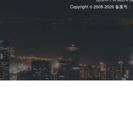
Copyright © 2008-2026 备案号：