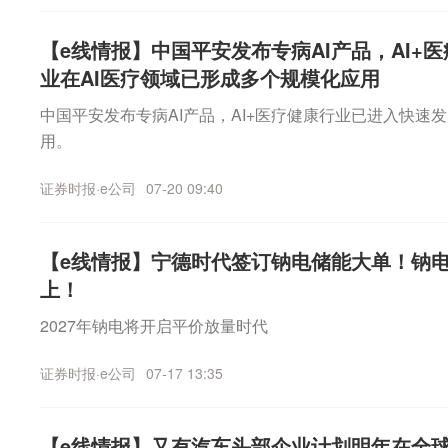
【e线情报】中国平安发布专病AI产品，AI+
业在AI医疗领域已形成多个规模化应用
中国平安发布专病AI产品，AI+医疗健康行业已进入快速
用。
证券时报·e公司
07-20 09:40
【e线情报】宁德时代签订钠电储能大单！钠
上！
2027年钠电将开启平价放量时代
证券时报·e公司
07-17 13:35
【e线情报】又有汽车头部企业计划明年在全