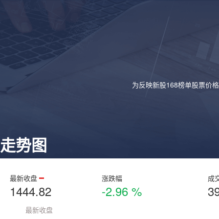
为反映新股168榜单股票价
走势图
最新收盘
涨跌幅
成
1444.82
-2.96 %
3