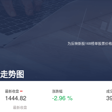
为反映新股168榜单股票价
走势图
最新收盘
涨跌幅
成
1444.82
-2.96 %
3