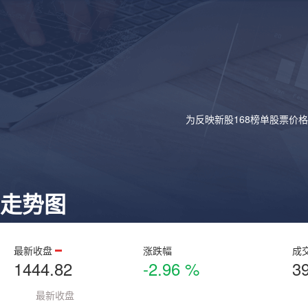
为反映新股168榜单股票价
走势图
最新收盘
涨跌幅
成
1444.82
-2.96 %
3