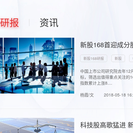
研报
资讯
新股168首迎成分
新股168研报
新股
中国上市公司研究院去年12
标，筛选出值得重点关注的1
指数累计上涨8....
杨霞/文
2018-05-18 16
科技股高歌猛进 新