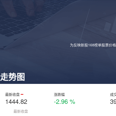
为反映新股168榜单股票价
走势图
最新收盘
涨跌幅
成
1444.82
-2.96 %
3