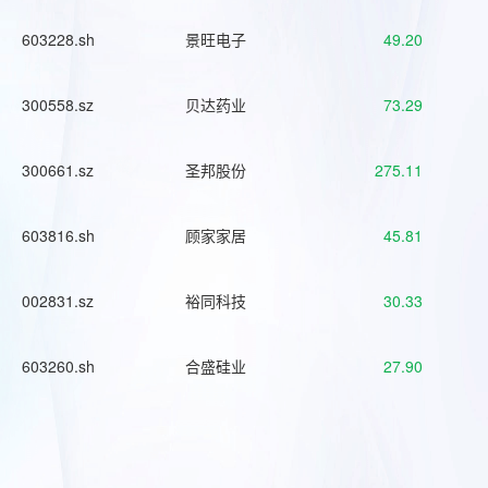
603228.sh
景旺电子
49.20
300558.sz
贝达药业
73.29
300661.sz
圣邦股份
275.11
603816.sh
顾家家居
45.81
002831.sz
裕同科技
30.33
603260.sh
合盛硅业
27.90