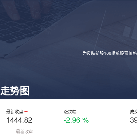
为反映新股168榜单股票价
走势图
最新收盘
涨跌幅
成
1444.82
-2.96 %
3