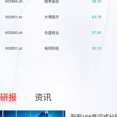
603866.sh
桃李面包
38.33
002901.sz
大博医疗
63.78
603260.sh
合盛硅业
27.90
002831.sz
裕同科技
30.33
研报
资讯
新股168首迎成分