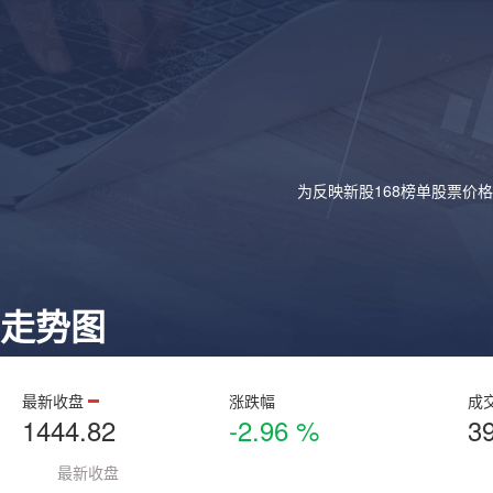
为反映新股168榜单股票价
走势图
最新收盘
涨跌幅
成
1444.82
-2.96 %
3