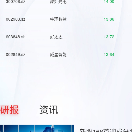
300708.sz
聚灿光电
14.00
002903.sz
宇环数控
13.86
603848.sh
好太太
13.72
002849.sz
威星智能
13.64
研报
资讯
新股168首迎成分