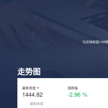
为反映新股168
走势图
最新收盘
涨跌幅
1444.82
-2.96 %