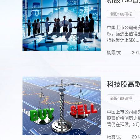
新股168研报
中国上市公司研究
标，筛选出值得重
指数累计上涨8...
杨霞/文
201
科技股高歌
新股168研报
中国上市公司研究
股票价格创历史新
管仍在延续，3月1.
杨霞/文
201