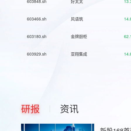
603848.sh
好太太
13.
603466.sh
风语筑
14.
603180.sh
金牌厨柜
62.
603929.sh
亚翔集成
14.
研报
资讯
新股168