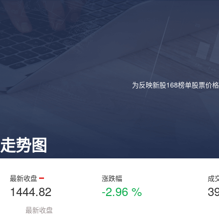
为反映新股168榜单股票价
走势图
最新收盘
涨跌幅
成
1444.82
-2.96 %
3