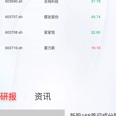
603690.sh
至纯科技
37.78
603707.sh
健友股份
49.74
603708.sh
家家悦
22.80
603716.sh
塞力斯
19.10
研报
资讯
新股168首迎成分