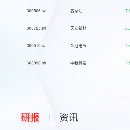
300506.sz
名家汇
7.
603725.sh
天安新材
6.
300510.sz
金冠电气
5.
603996.sh
中新科技
3.
研报
资讯