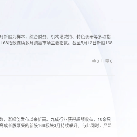
过3个月新股为样本，综合财务、机构增减持、特色调研等多项指
68指数连续多月跑赢市场主要指数。截至5月12日新股168
0
0
股指数，涨幅创发布以来新高。九成行业获得超额收益，10余只
高成长股聚集的新股168板块3月持续攀升。与此同时，严监