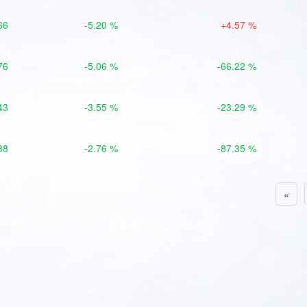
66
-5.20 %
+4.57 %
76
-5.06 %
-66.22 %
43
-3.55 %
-23.29 %
88
-2.76 %
-87.35 %
«