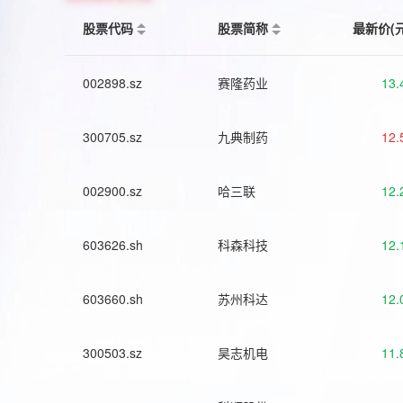
股票代码
股票简称
最新价(
002898.sz
赛隆药业
13.
300705.sz
九典制药
12.
002900.sz
哈三联
12.
603626.sh
科森科技
12.
603660.sh
苏州科达
12.
300503.sz
昊志机电
11.