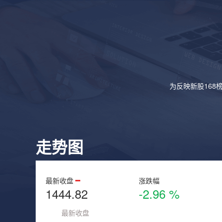
为反映新股168
走势图
最新收盘
涨跌幅
1444.82
-2.96 %