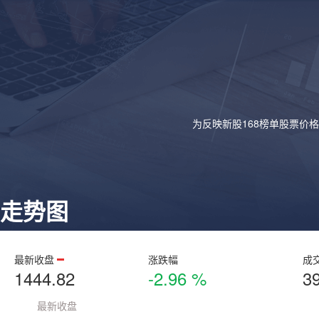
为反映新股168榜单股票价
走势图
最新收盘
涨跌幅
成
1444.82
-2.96 %
3