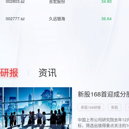
002803.sz
吉宏股份
34.80
002777.sz
久远银海
36.64
研报
资讯
新股168首迎成分
新股168研报
新股
中国上市公司研究院去年12
标，筛选出值得重点关注的1