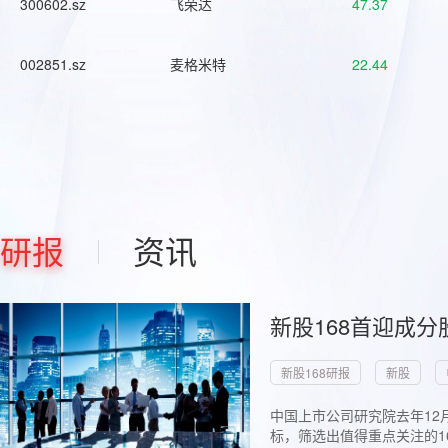
300602.sz
飞荣达
47.37
002851.sz
麦格米特
22.44
研报
资讯
新股168首迎成分
新股168研报
新股
中国上市公司研究院去年12
标，筛选出值得重点关注的1