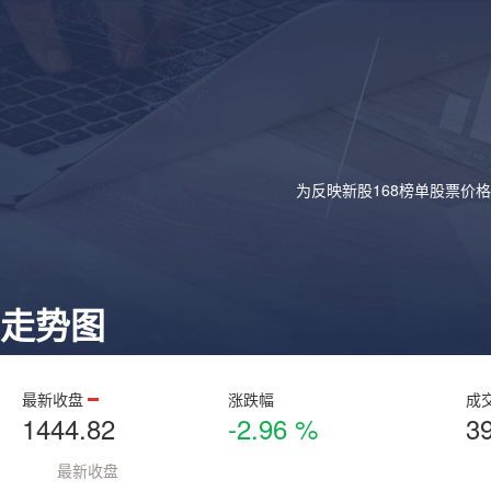
为反映新股168榜单股票价
走势图
最新收盘
涨跌幅
成
1444.82
-2.96 %
3