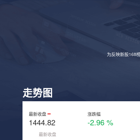
为反映新股168
走势图
最新收盘
涨跌幅
1444.82
-2.96 %