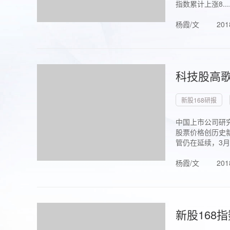
指数累计上涨8...
杨霞/文
201
科技股高歌
新股168研报
中国上市公司研究
股票价格创历史新
管仍在延续，3月1.
杨霞/文
201
新股168