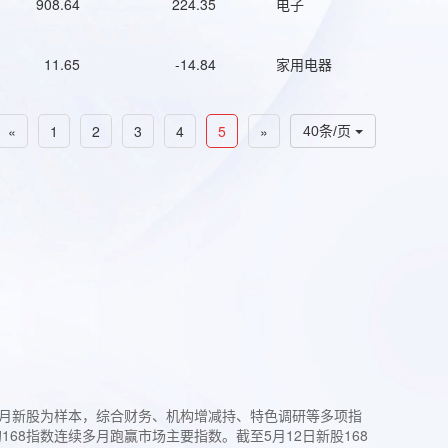
908.64
224.35
电子
11.65
-14.84
家用电器
«
1
2
3
4
5
»
40条/页
过3个月新股为样本，综合财务、机构增减持、特色调研等多项指
68指数连续多月跑赢市场主要指数。截至5月12日新股168