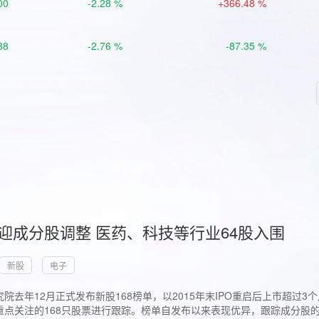
00
-2.28 %
+366.48 %
88
-2.76 %
-87.35 %
首迎成分股调整 医药、科技等行业64股入围
新股
电子
院去年12月正式发布新股168榜单，以2015年末IPO重启后上市超
点关注的168只股票进行跟踪。榜单自发布以来表现优异，跟踪成分股的1