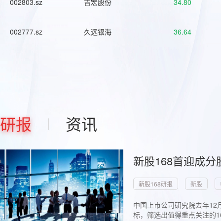
002803.sz
吉宏股份
34.80
002777.sz
久远银海
36.64
研报
资讯
新股168首迎成分
新股168研报
新股
中国上市公司研究院去年12
标，筛选出值得重点关注的1