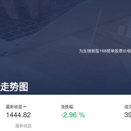
为反映新股168榜单股票价
走势图
最新收盘
涨跌幅
成
1444.82
-2.96 %
3