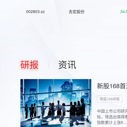
002803.sz
吉宏股份
34.
研报
资讯
新股168
新股168研报
中国上市公司研究
标，筛选出值得重
指数累计上涨8...