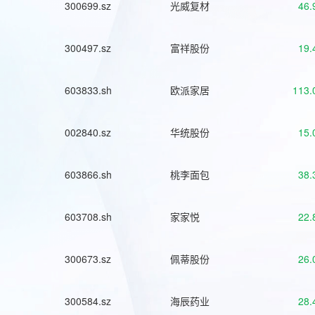
300699.sz
光威复材
46.
300497.sz
富祥股份
19.
603833.sh
欧派家居
113.
002840.sz
华统股份
15.
603866.sh
桃李面包
38.
603708.sh
家家悦
22.
300673.sz
佩蒂股份
26.
300584.sz
海辰药业
28.