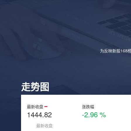
为反映新股168
走势图
最新收盘
涨跌幅
1444.82
-2.96 %