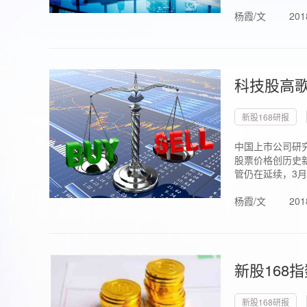
杨霞/文
201
科技股高歌
新股168研报
中国上市公司研究
股票价格创历史新
管仍在延续，3月1.
杨霞/文
201
新股168
新股168研报