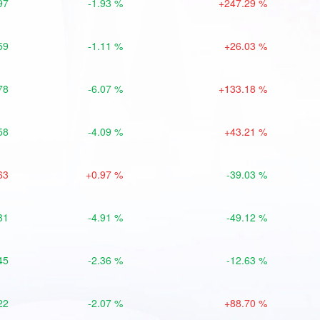
97
-1.93 %
+247.29 %
59
-1.11 %
+26.03 %
78
-6.07 %
+133.18 %
58
-4.09 %
+43.21 %
63
+0.97 %
-39.03 %
31
-4.91 %
-49.12 %
45
-2.36 %
-12.63 %
22
-2.07 %
+88.70 %