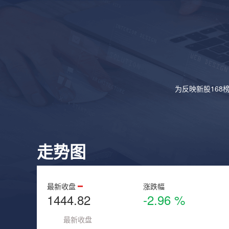
为反映新股168
走势图
最新收盘
涨跌幅
1444.82
-2.96 %