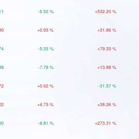
11
-5.52 %
+532.20 %
80
+0.93 %
+31.86 %
74
-5.33 %
+79.33 %
88
-7.79 %
+13.88 %
72
+0.62 %
-31.57 %
22
+4.73 %
+38.26 %
00
-8.81 %
+273.31 %