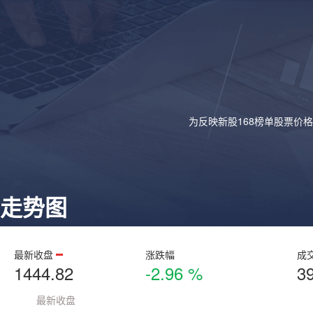
为反映新股168榜单股票价
走势图
最新收盘
涨跌幅
成
1444.82
-2.96 %
3