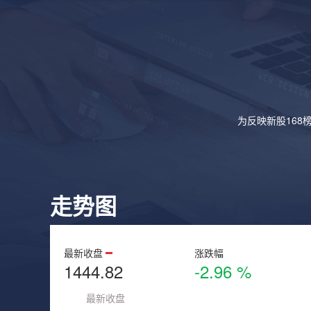
为反映新股168
走势图
最新收盘
涨跌幅
1444.82
-2.96 %