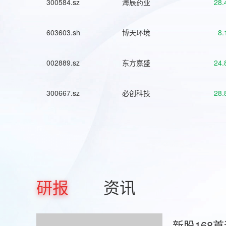
300584.sz
海辰药业
28.
603603.sh
博天环境
8.
002889.sz
东方嘉盛
24.
300667.sz
必创科技
28.
研报
资讯
新股168