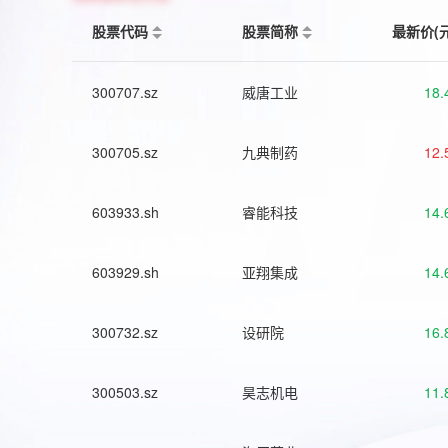
股票代码
股票简称
最新价(
300707.sz
威唐工业
18.
300705.sz
九典制药
12.
603933.sh
睿能科技
14.
603929.sh
亚翔集成
14.
300732.sz
设研院
16.
300503.sz
昊志机电
11.