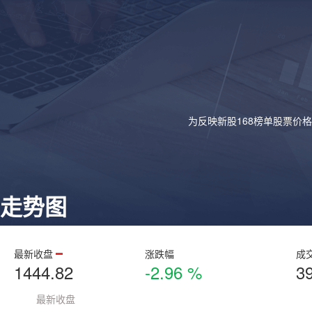
为反映新股168榜单股票价
走势图
最新收盘
涨跌幅
成
1444.82
-2.96 %
3