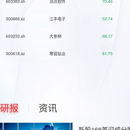
603383.sh
顶点软件
70.46
300666.sz
江丰电子
52.74
603233.sh
大参林
58.17
300618.sz
寒锐钴业
81.75
研报
资讯
新股168首迎成分