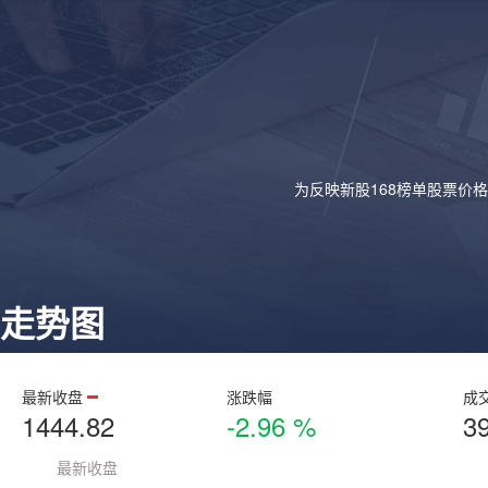
为反映新股168榜单股票价
走势图
最新收盘
涨跌幅
成
1444.82
-2.96 %
3