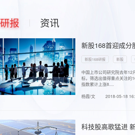
研报
资讯
新股168首迎成分
新股168研报
新股
中国上市公司研究院去年12
标，筛选出值得重点关注的1
指数累计上涨8....
杨霞/文
2018-05-18 16
科技股高歌猛进 新