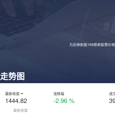
为反映新股168榜单股票价
走势图
最新收盘
涨跌幅
成
1444.82
-2.96 %
3