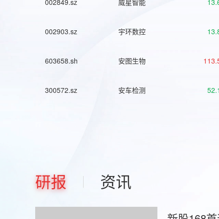
002849.sz
威星智能
13.
002903.sz
宇环数控
13.
603658.sh
安图生物
113.
300572.sz
安车检测
52.
研报
资讯
新股168