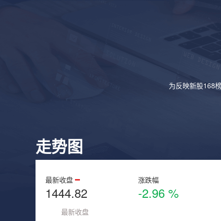
为反映新股168
走势图
最新收盘
涨跌幅
1444.82
-2.96 %