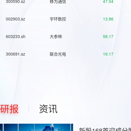
300590.sz
移为通信
47.04
002903.sz
宇环数控
13.86
603233.sh
大参林
58.17
300691.sz
联合光电
19.17
研报
资讯
新股168首迎成分