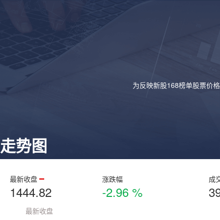
为反映新股168榜单股票价
走势图
最新收盘
涨跌幅
成
1444.82
-2.96 %
3