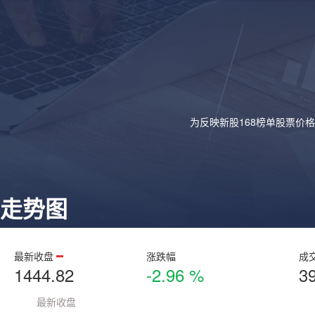
为反映新股168榜单股票价
走势图
最新收盘
涨跌幅
成
1444.82
-2.96 %
3