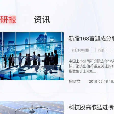
研报
资讯
新股168首迎成分
新股168研报
新股
中国上市公司研究院去年12
标，筛选出值得重点关注的1
指数累计上涨8....
杨霞/文
2018-05-18 16
科技股高歌猛进 新