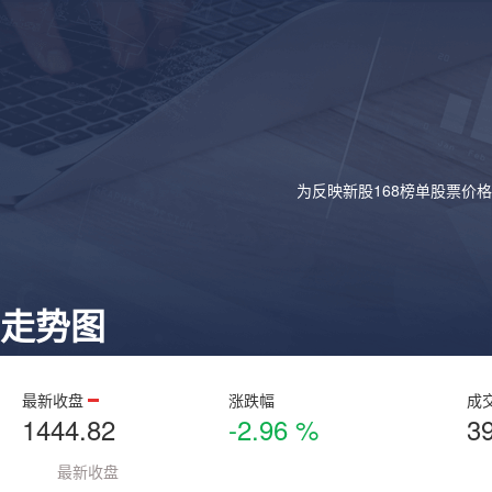
为反映新股168榜单股票价
走势图
最新收盘
涨跌幅
成
1444.82
-2.96 %
3