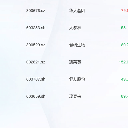
300676.sz
华大基因
79.
603233.sh
大参林
58.
300529.sz
健帆生物
80.
002821.sz
凯莱英
152.
603707.sh
健友股份
49.
603659.sh
璞泰来
89.