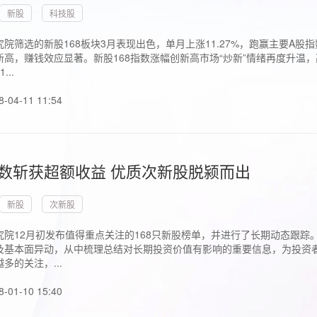
新股
科技股
院筛选的新股168板块3月表现出色，单月上涨11.27%，跑赢主要A
高，赚钱效应显著。新股168指数涨幅创新高市场“炒新”情绪再度升温，
..
8-04-11 11:54
指数斩获超额收益 优质次新股脱颍而出
新股
次新股
究院12月初发布值得重点关注的168只新股榜单，并进行了长期动态跟踪
及基本面异动，从中梳理总结对长期投资价值有影响的重要信息，为投资者
多的关注，...
8-01-10 15:40