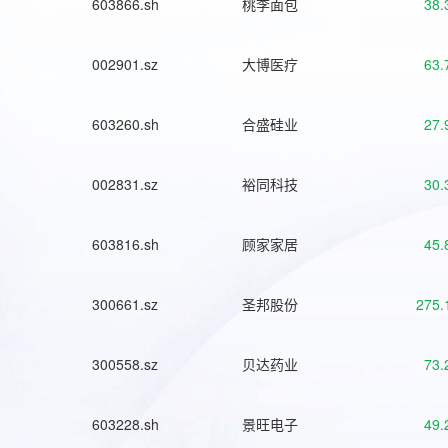
603866.sh
桃李面包
38.
002901.sz
大博医疗
63.
603260.sh
合盛硅业
27.
002831.sz
裕同科技
30.
603816.sh
顾家家居
45.
300661.sz
圣邦股份
275.
300558.sz
贝达药业
73.
603228.sh
景旺电子
49.