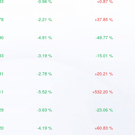
33
-0.96 %
+0.87 %
78
-2.21 %
+37.85 %
90
-4.91 %
-49.77 %
33
-3.19 %
-15.01 %
81
-2.78 %
+20.21 %
11
-5.52 %
+532.20 %
29
-3.63 %
-23.06 %
20
-4.19 %
+60.83 %