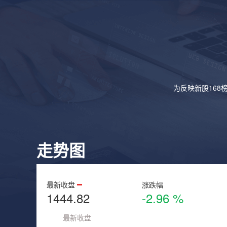
为反映新股168
走势图
最新收盘
涨跌幅
1444.82
-2.96 %