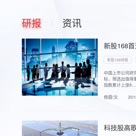
研报
资讯
新股168
新股168研报
中国上市公司研究
标，筛选出值得重
指数累计上涨8...
杨霞/文
201
科技股高歌