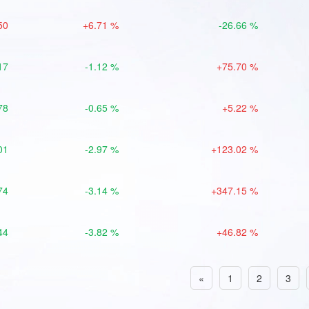
50
+6.71 %
-26.66 %
17
-1.12 %
+75.70 %
78
-0.65 %
+5.22 %
01
-2.97 %
+123.02 %
74
-3.14 %
+347.15 %
44
-3.82 %
+46.82 %
«
1
2
3