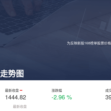
为反映新股168榜单股票价
走势图
最新收盘
涨跌幅
成
1444.82
-2.96 %
3