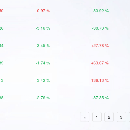
50
+0.97 %
-30.92 %
26
-5.16 %
-38.73 %
64
-3.45 %
+27.78 %
89
-1.74 %
+63.67 %
13
-3.42 %
+136.13 %
88
-2.76 %
-87.35 %
«
1
2
3