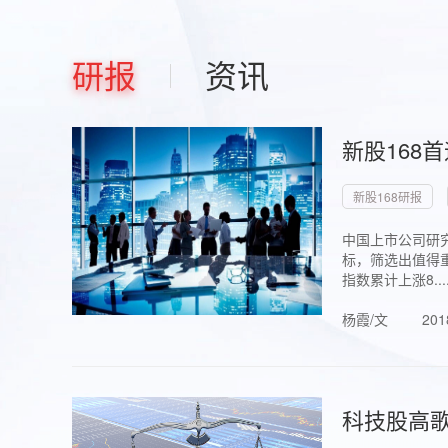
研报
资讯
新股168
新股168研报
中国上市公司研究
标，筛选出值得重
指数累计上涨8...
杨霞/文
201
科技股高歌