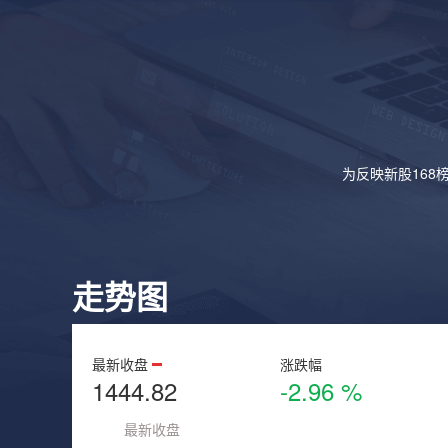
为反映新股168
走势图
最新收盘
涨跌幅
1444.82
-2.96 %