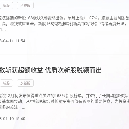
新股
科技股
院筛选的新股168板块3月表现出色，单月上涨11.27%，跑赢主要A
高，赚钱效应显著。新股168指数涨幅创新高市场“炒新”情绪再度升温，
..
8-04-11 11:54
指数斩获超额收益 优质次新股脱颍而出
新股
次新股
究院12月初发布值得重点关注的168只新股榜单，并进行了长期动态跟踪
及基本面异动，从中梳理总结对长期投资价值有影响的重要信息，为投资者
多的关注，...
8-01-10 15:40