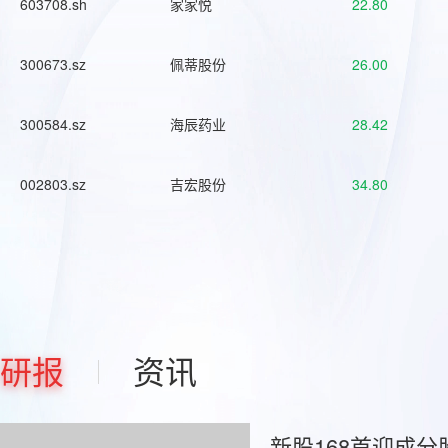
603708.sh
家家悦
22.80
300673.sz
佩蒂股份
26.00
300584.sz
海辰药业
28.42
002803.sz
吉宏股份
34.80
研报
资讯
新股168首迎成分