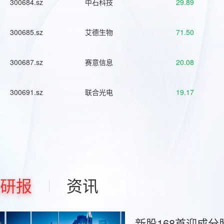
300684.sz
中石科技
29.89
300685.sz
艾德生物
71.50
300687.sz
赛意信息
20.08
300691.sz
联合光电
19.17
研报
资讯
新股168首迎成分