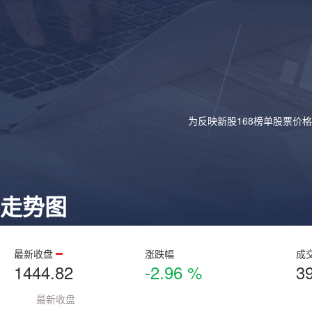
为反映新股168榜单股票价
走势图
最新收盘
涨跌幅
成
1444.82
-2.96 %
3