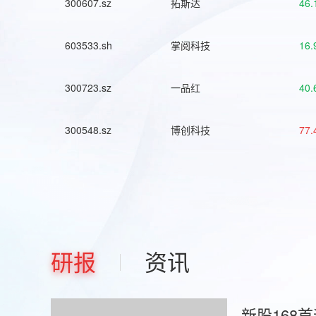
300607.sz
拓斯达
46.
603533.sh
掌阅科技
16.
300723.sz
一品红
40.
300548.sz
博创科技
77.
研报
资讯
新股168