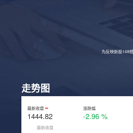
为反映新股168
走势图
最新收盘
涨跌幅
1444.82
-2.96 %