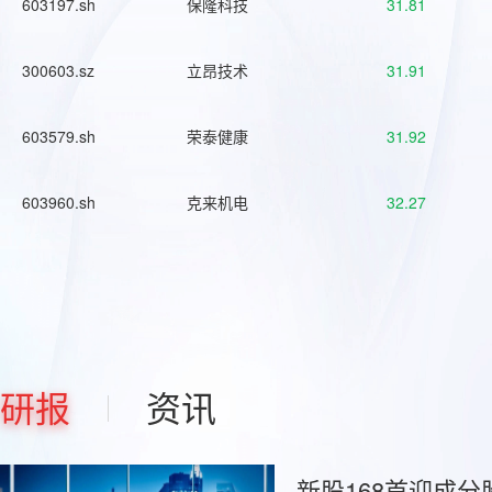
603197.sh
保隆科技
31.81
300603.sz
立昂技术
31.91
603579.sh
荣泰健康
31.92
603960.sh
克来机电
32.27
研报
资讯
新股168首迎成分