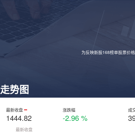
为反映新股168榜单股票价
走势图
最新收盘
涨跌幅
成
1444.82
-2.96 %
3