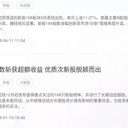
新股
科技股
院筛选的新股168板块3月表现出色，单月上涨11.27%，跑赢主要A
高，赚钱效应显著。新股168指数涨幅创新高市场“炒新”情绪再度升温，
..
8-04-11 11:54
指数斩获超额收益 优质次新股脱颍而出
新股
次新股
究院12月初发布值得重点关注的168只新股榜单，并进行了长期动态跟踪
及基本面异动，从中梳理总结对长期投资价值有影响的重要信息，为投资者
多的关注，...
8-01-10 15:40