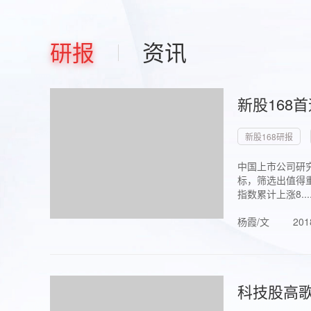
研报
资讯
新股168
新股168研报
中国上市公司研究
标，筛选出值得重
指数累计上涨8...
杨霞/文
201
科技股高歌