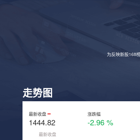
为反映新股168
走势图
最新收盘
涨跌幅
1444.82
-2.96 %