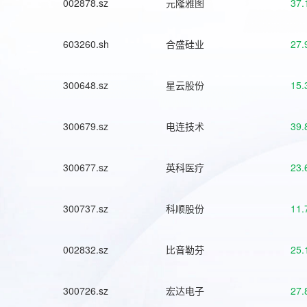
002878.sz
元隆雅图
37.
603260.sh
合盛硅业
27.
300648.sz
星云股份
15.
300679.sz
电连技术
39.
300677.sz
英科医疗
23.
300737.sz
科顺股份
11.
002832.sz
比音勒芬
25.
300726.sz
宏达电子
27.