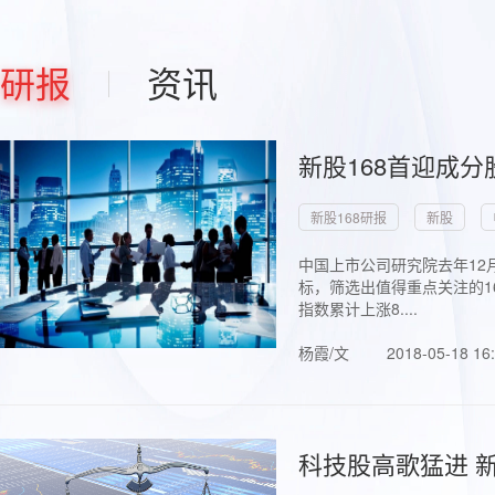
研报
资讯
新股168首迎成分
新股168研报
新股
中国上市公司研究院去年12
标，筛选出值得重点关注的1
指数累计上涨8....
杨霞/文
2018-05-18 16
科技股高歌猛进 新