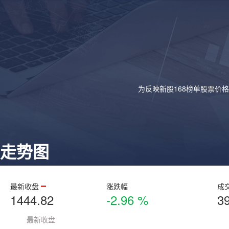
为反映新股168榜单股票价
走势图
最新收盘
涨跌幅
成
1444.82
-2.96 %
3