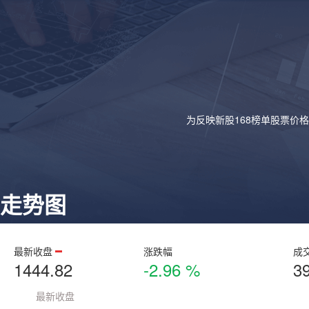
为反映新股168榜单股票价
走势图
最新收盘
涨跌幅
成
1444.82
-2.96 %
3