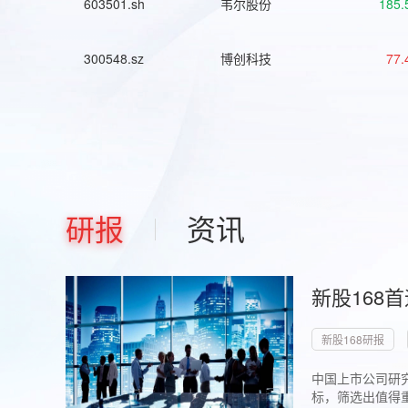
603501.sh
韦尔股份
185.
300548.sz
博创科技
77.
研报
资讯
新股168
新股168研报
中国上市公司研究
标，筛选出值得重