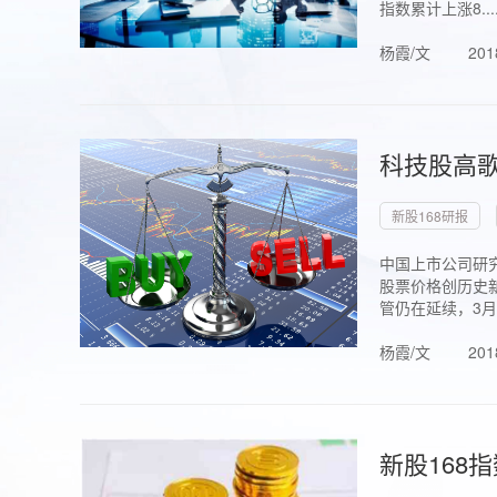
指数累计上涨8...
杨霞/文
201
科技股高歌
新股168研报
中国上市公司研究
股票价格创历史新
管仍在延续，3月1.
杨霞/文
201
新股168