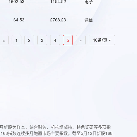
1602.53
1154.52
电子
64.53
2768.23
通信
«
1
2
3
4
5
»
40条/页
过3个月新股为样本，综合财务、机构增减持、特色调研等多项指
68指数连续多月跑赢市场主要指数。截至5月12日新股168