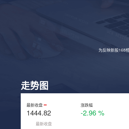
为反映新股168
走势图
最新收盘
涨跌幅
1444.82
-2.96 %