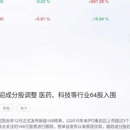
55
-0.23 %
+667.28 %
40
+5.61 %
-16.84 %
首迎成分股调整 医药、科技等行业64股入围
新股
电子
院去年12月正式发布新股168榜单，以2015年末IPO重启后上市超
点关注的168只股票进行跟踪。榜单自发布以来表现优异，跟踪成分股的1