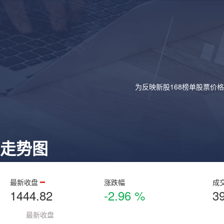
为反映新股168榜单股票价
走势图
最新收盘
涨跌幅
成
1444.82
-2.96 %
3