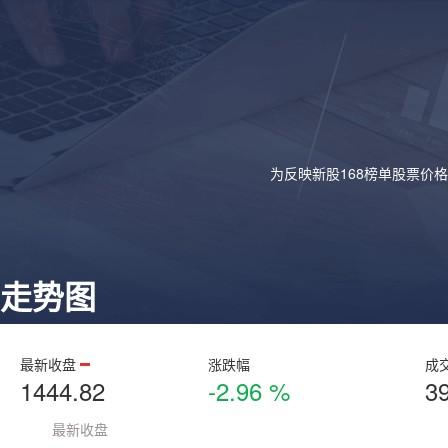
为反映新股168榜单股票价
走势图
最新收盘
涨跌幅
成
1444.82
-2.96 %
3