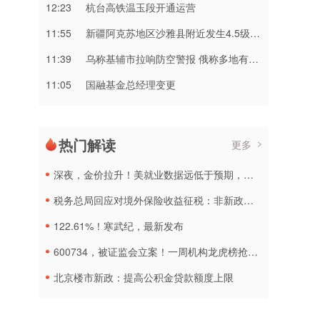
12:23
杭台高铁温玉段开通运营
11:55
新疆阿克苏地区沙雅县附近发生4.5级左右地震
11:39
乌称基辅市拉响防空警报 俄称多地有导弹来袭
11:05
国融基金总经理变更
热门解读
更多
深夜，金价拉升！美就业数据远低于预期，加息或生变
税务总局回应对境外保险收益征税：非新政策，无需过度解读
122.61%！寒武纪，最新发布
600734，被证监会立案！一周机构龙虎榜抢筹名单出炉
北京楼市新政：提高公积金贷款额度上限