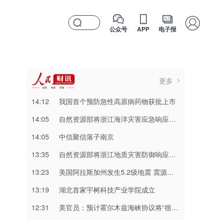
公众号
APP
电子报
更多
14:12
我国首个预防急性高原病药物获批上市
14:05
自然资源部将浙江海洋灾害应急响应升级为二级，福建上海海洋灾害应急响应升级为三级
14:05
中信聚信落子南京
13:35
自然资源部将浙江地质灾害防御响应提升至Ⅲ级，对安徽启动Ⅳ级响应
13:23
美国阿拉斯加州发生5.2级地震 震源深度10千米
13:19
湖北首家宇树科技产业学院成立
12:31
美官员：预计霍尔木兹海峡协议将“很快达成”