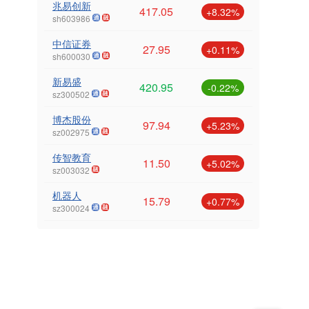
兆易创新
417.05
+8.32%
sh603986
中信证券
27.95
+0.11%
sh600030
新易盛
420.95
-0.22%
sz300502
博杰股份
97.94
+5.23%
sz002975
传智教育
11.50
+5.02%
sz003032
机器人
15.79
+0.77%
sz300024