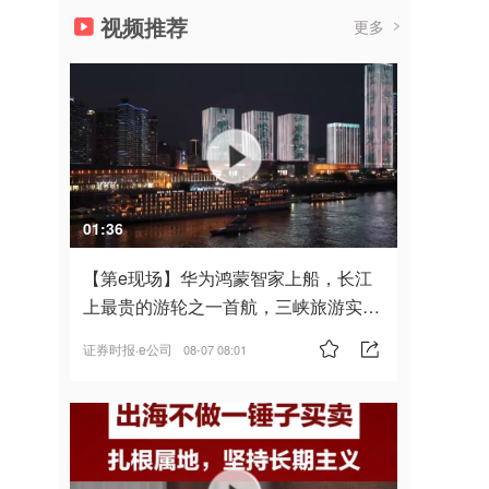
视频推荐
更多
01:36
【第e现场】华为鸿蒙智家上船，长江
上最贵的游轮之一首航，三峡旅游实
现“双旗舰并进”
证券时报·e公司
08-07 08:01