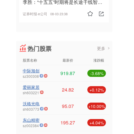
李胜：“十五五”时期将是长途干线智能
驾驶的发展风口
证券时报·e公司
08-03 23:38
热门股票
更多
股票名称
最新价
涨跌幅
中际旭创
919.87
-3.68%
sz300308
爱丽家居
24.82
+0.12%
sh603221
沃格光电
95.07
+10.00%
sh603773
东山精密
195.27
+4.04%
sz002384