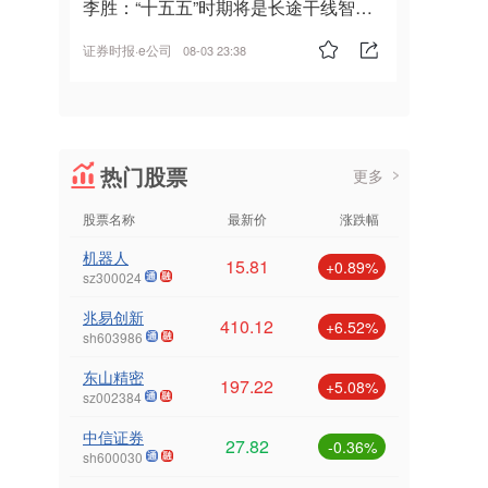
李胜：“十五五”时期将是长途干线智能
驾驶的发展风口
证券时报·e公司
08-03 23:38
热门股票
更多
股票名称
最新价
涨跌幅
机器人
15.81
+0.89%
sz300024
兆易创新
410.12
+6.52%
sh603986
东山精密
197.22
+5.08%
sz002384
中信证券
27.82
-0.36%
sh600030