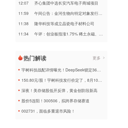
12:07
齐心集团中选长安汽车电子商城项目
11:59
午间公告：金河生物向特定对象发行股票申请获证监会同意注册批复
11:38
隆华科技等成立晶瓷电子材料公司
11:34
午评：创业板指涨1.75% 稀土永磁、PCB等概念板块走强
热门解读
更多
宇树科技战配详情曝光！DeepSeek锁定36个月，社保基金多个组合参与
150.80元/股！宇树科技发行价定了，8月10日申购
深夜！美存储股低开反弹，黄金创阶段新高
股价5连阳！300506，拟跨界存储赛道
002731，面临多重退市风险！