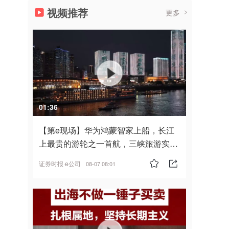
视频推荐
更多
01:36
【第e现场】华为鸿蒙智家上船，长江
上最贵的游轮之一首航，三峡旅游实
现“双旗舰并进”
证券时报·e公司
08-07 08:01