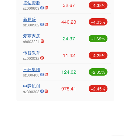
盛达资源
32.67
+4.38%
sz000603
新易盛
440.23
+4.35%
sz300502
爱丽家居
24.37
-1.69%
sh603221
传智教育
11.42
+4.29%
sz003032
三环集团
124.02
-2.35%
sz300408
中际旭创
978.41
+2.45%
sz300308