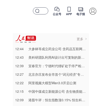
公众号
APP
电子报
更多
12:44
大参林等成立药业公司 含药品互联网信息服务业务
12:43
美科研团队利用AI设计出可复制的新型噬菌体
12:39
宜春官方：宁德时代锂矿处于停产检修状态
12:27
北京亦庄发布全市首个“词元经济”专项政策
12:22
阿里视频大模型Wan3.0开启公测
12:15
中国中煤成立新能源公司 含生物质能技术服务业务
12:09
港股午评：恒生指数涨0.15% 恒生科技指数涨0.34%