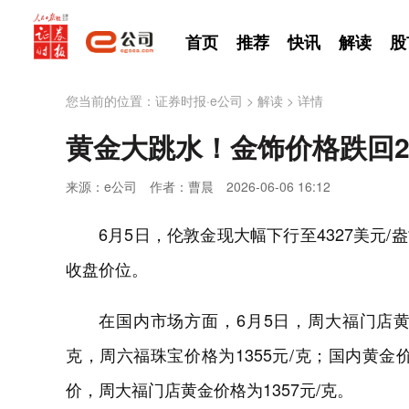
首页
推荐
快讯
解读
股
您当前的位置：
证券时报·e公司
>
解读
>
详情
黄金大跳水！金饰价格跌回2
来源：e公司
作者：曹晨
2026-06-06 16:12
6月5日，伦敦金现大幅下行至4327美元/盎
收盘价位。
在国内市场方面，6月5日，周大福门店黄金
克，周六福珠宝价格为1355元/克；国内黄
价，周大福门店黄金价格为1357元/克。