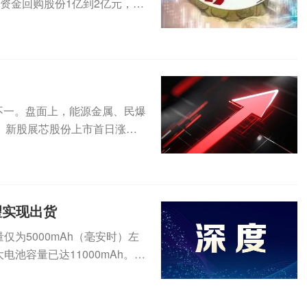
有资金回购股份1亿到2亿元，华
不一。盘面上，能源金属、民爆
。新股展芯股份上市首日涨逾3
望实现出货
仅为5000mAh（毫安时）左
电池容量已达11000mAh。手