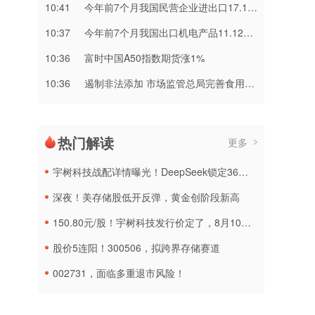
10:41
今年前7个月我国民营企业进出口17.16万亿元 同比增长17.2%
10:37
今年前7个月我国出口机电产品11.12万亿元 增长21.2%
10:36
富时中国A50指数期货涨1%
10:36
遏制非法添加 市场监管总局完善食用植物油人工增香物质检验技术
热门解读
更多
宇树科技战配详情曝光！DeepSeek锁定36个月，社保基金多个组合参与
深夜！美存储股低开反弹，黄金创阶段新高
150.80元/股！宇树科技发行价定了，8月10日申购
股价5连阳！300506，拟跨界存储赛道
002731，面临多重退市风险！