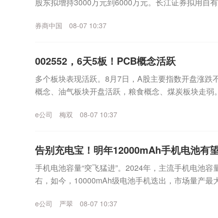
股东拟增持3000万元到6000万元。长江证券拟用自
安证券、国金证券正在回购中。上述增持回购的理...
券商中国
08-07 10:37
002552，6天5板！PCB概念活跃
多个板块表现活跃。8月7日，A股主要指数开盘涨跌
概念、油气板块开盘活跃，粮食概念、煤炭板块走弱
60%。PCB概念持续活跃盘初，PCB概念持续活跃...
e公司
梅双
08-07 10:37
告别充电宝！明年12000mAh手机电池有
手机电池容量“突飞猛进”。2024年，主流手机电池容量
右，如今，10000mAh级电池手机迭出，市场量产最大
机电池容量快速攀升背后，跨越了...
e公司
严翠
08-07 10:37