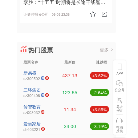
李胜：“十五五”时期将是长途干线智能
驾驶的发展风口
证券时报·e公司
08-03 23:38
热门股票
更多
股票名称
最新价
涨跌幅
新易盛
APP
437.13
+3.62%
sz300502
三环集团
公众号
123.65
-2.64%
sz300408
传智教育
寻求
11.34
+3.56%
报道
sz003032
爱丽家居
24.00
-3.19%
帮助
sh603221
反馈