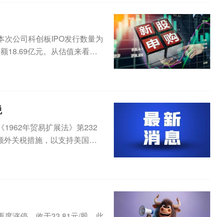
，本次公司科创板IPO发行数量为
总额18.69亿元。从估值来看，
税
962年贸易扩展法》第232
额外关税措施，以支持美国国
..
再度涨停，收于33.81元/股。此