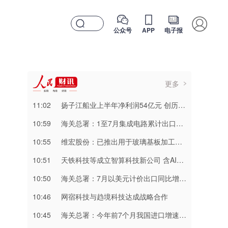
公众号
APP
电子报
更多
11:02
扬子江船业上半年净利润54亿元 创历史新高
10:59
海关总署：1至7月集成电路累计出口金额达2160.2亿美元 同比增长99.5%
10:55
维宏股份：已推出用于玻璃基板加工的切裂一体化产品
10:51
天铁科技等成立智算科技新公司 含AI相关业务
10:50
海关总署：7月以美元计价出口同比增23.9%
10:46
网宿科技与趋境科技达成战略合作
10:45
海关总署：今年前7个月我国进口增速快于出口8个百分点