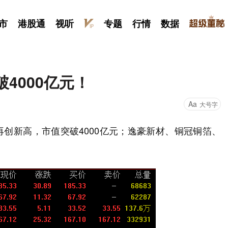
市
港股通
视听
专题
行情
数据
4000亿元！
Aa
大号字
3)再创新高，市值突破4000亿元；逸豪新材、铜冠铜箔、