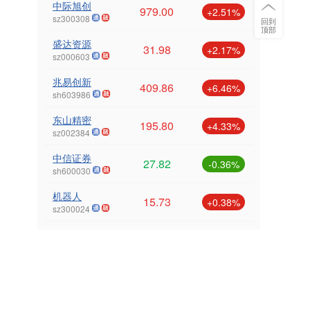
中际旭创
979.00
+2.51%
sz300308
回到
顶部
盛达资源
31.98
+2.17%
sz000603
兆易创新
409.86
+6.46%
sh603986
东山精密
195.80
+4.33%
sz002384
中信证券
27.82
-0.36%
sh600030
机器人
15.73
+0.38%
sz300024