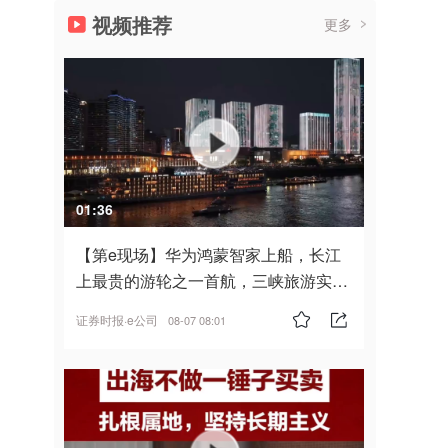
视频推荐
更多
01:36
【第e现场】华为鸿蒙智家上船，长江
上最贵的游轮之一首航，三峡旅游实
现“双旗舰并进”
证券时报·e公司
08-07 08:01