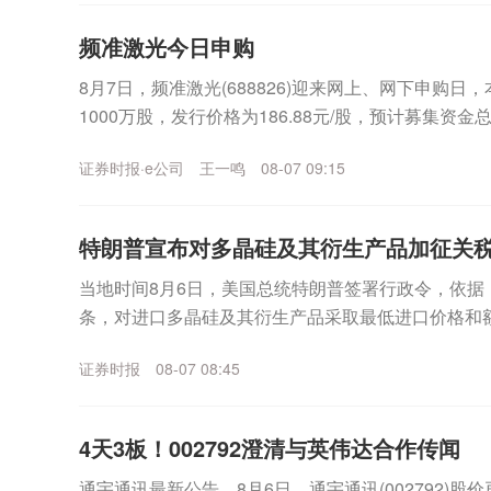
频准激光今日申购
8月7日，频准激光(688826)迎来网上、网下申购日
1000万股，发行价格为186.88元/股，预计募集资金
上述发行价格对应发行市盈率...
证券时报·e公司
王一鸣
08-07 09:15
特朗普宣布对多晶硅及其衍生产品加征关
当地时间8月6日，美国总统特朗普签署行政令，依据《1
条，对进口多晶硅及其衍生产品采取最低进口价格和
内多晶硅、半导体和太阳能供应链。公告规定，最低进.
证券时报
08-07 08:45
4天3板！002792澄清与英伟达合作传闻
通宇通讯最新公告。8月6日，通宇通讯(002792)股价