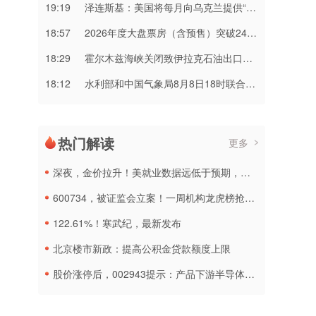
19:19
泽连斯基：美国将每月向乌克兰提供“爱国者”拦截导弹
18:57
2026年度大盘票房（含预售）突破240亿元
18:29
霍尔木兹海峡关闭致伊拉克石油出口骤降75%
18:12
水利部和中国气象局8月8日18时联合发布红色山洪灾害气象预警
热门解读
更多
深夜，金价拉升！美就业数据远低于预期，加息或生变
600734，被证监会立案！一周机构龙虎榜抢筹名单出炉
122.61%！寒武纪，最新发布
北京楼市新政：提高公积金贷款额度上限
股价涨停后，002943提示：产品下游半导体行业应用占比不超过5%！