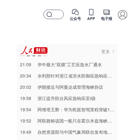
公众号
APP
电子报
更多
21:09
华中最大“双膜”工艺应急水厂通水
20:34
水利部针对浙江省洪水防御应急响应提升至Ⅲ级
20:02
伊朗接近与阿曼达成管理海峡协议
19:58
浙江提升防台风应急响应至Ⅰ级
19:54
阿维塔王辉：华为乾崑智驾里程突破137亿公里
19:52
阿联酋称该国一船只在霍尔木兹海峡遭袭
19:49
自然资源部与中国气象局联合发布地质灾害橙色预警