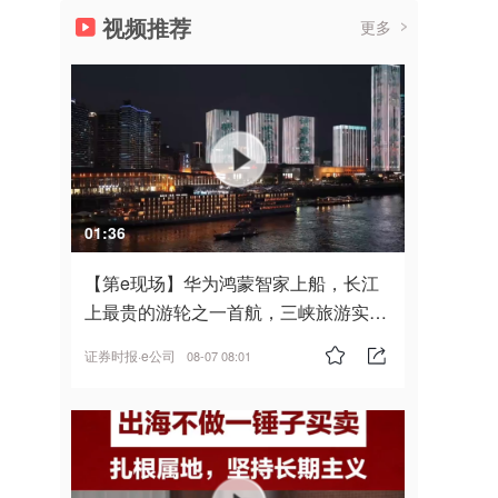
视频推荐
更多
01:36
【第e现场】华为鸿蒙智家上船，长江
上最贵的游轮之一首航，三峡旅游实
现“双旗舰并进”
证券时报·e公司
08-07 08:01