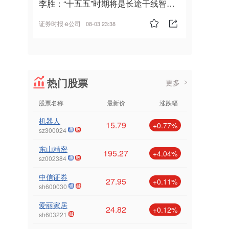
李胜：“十五五”时期将是长途干线智能
驾驶的发展风口
证券时报·e公司
08-03 23:38
热门股票
更多
股票名称
最新价
涨跌幅
机器人
15.79
+0.77%
sz300024
东山精密
195.27
+4.04%
sz002384
中信证券
27.95
+0.11%
sh600030
爱丽家居
24.82
+0.12%
sh603221