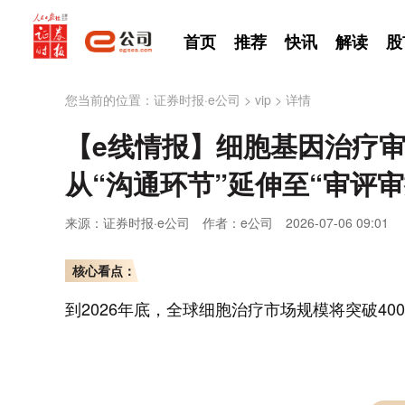
首页
推荐
快讯
解读
股
您当前的位置：
证券时报·e公司
>
vip
>
详情
【e线情报】细胞基因治疗审
从“沟通环节”延伸至“审评
来源：证券时报·e公司
作者：e公司
2026-07-06 09:01
核心看点：
到2026年底，全球细胞治疗市场规模将突破40