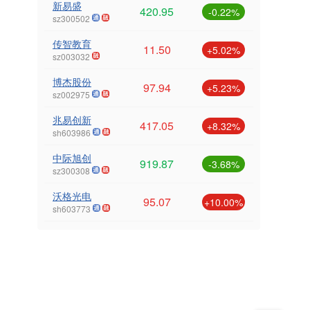
新易盛
420.95
-0.22%
sz300502
传智教育
11.50
+5.02%
sz003032
博杰股份
97.94
+5.23%
sz002975
兆易创新
417.05
+8.32%
sh603986
中际旭创
919.87
-3.68%
sz300308
沃格光电
95.07
+10.00%
sh603773