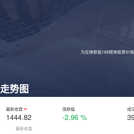
为反映新股168榜单股票价
走势图
最新收盘
涨跌幅
成
1444.82
-2.96 %
3