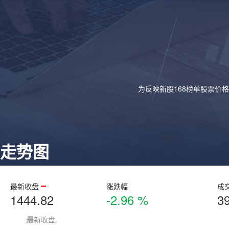
为反映新股168榜单股票价
走势图
最新收盘
涨跌幅
成
1444.82
-2.96 %
3