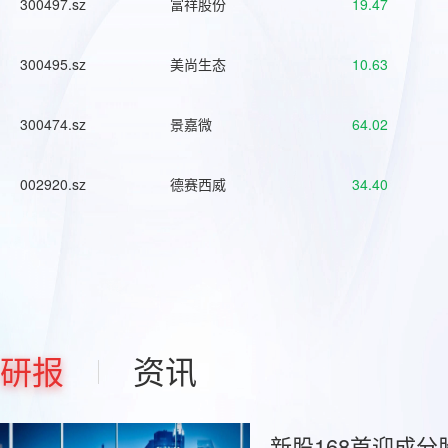
300497.sz
富祥股份
19.47
300495.sz
美尚生态
10.63
300474.sz
景嘉微
64.02
002920.sz
德赛西威
34.40
研报
资讯
新股168首迎成分