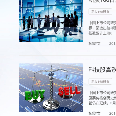
新股168研报
中国上市公司研究
标，筛选出值得重
指数累计上涨8...
杨霞/文
201
科技股高歌
新股168研报
中国上市公司研究
股票价格创历史新
管仍在延续，3月1.
杨霞/文
201