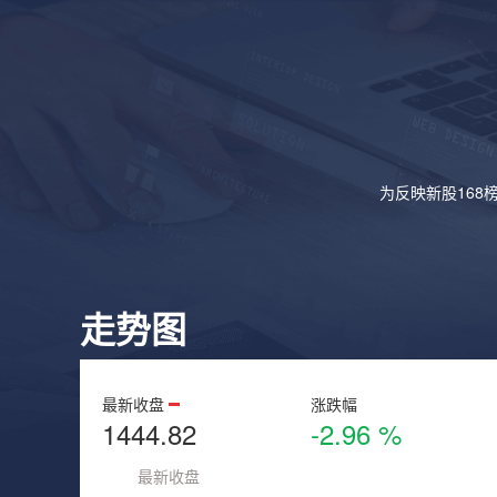
为反映新股168
走势图
最新收盘
涨跌幅
1444.82
-2.96 %