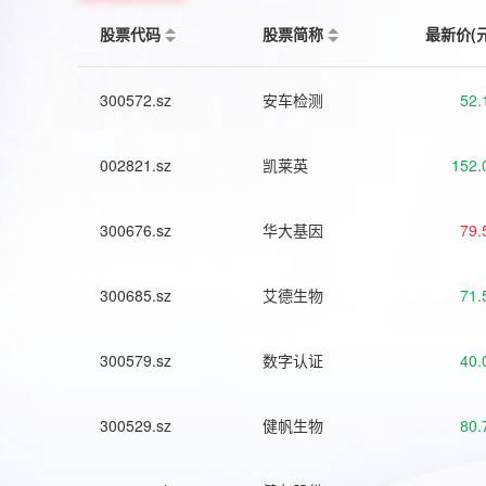
股票代码
股票简称
最新价(
300572.sz
安车检测
52.
002821.sz
凯莱英
152.
300676.sz
华大基因
79.
300685.sz
艾德生物
71.
300579.sz
数字认证
40.
300529.sz
健帆生物
80.