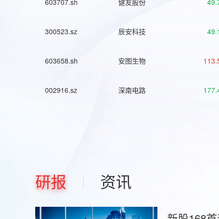
603707.sh
健友股份
49.
300523.sz
辰安科技
49.
603658.sh
安图生物
113.
002916.sz
深南电路
177.
研报
资讯
新股168