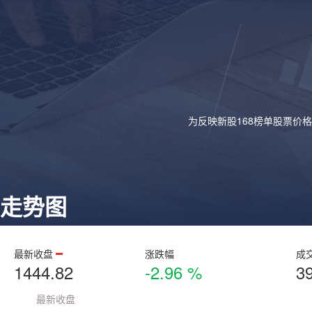
为反映新股168榜单股票价
走势图
最新收盘
涨跌幅
成
1444.82
-2.96 %
3