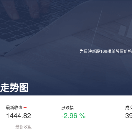
为反映新股168榜单股票价
走势图
最新收盘
涨跌幅
成
1444.82
-2.96 %
3